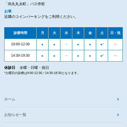
「烏丸丸太町」バス停前
お車
近隣のコインパーキングをご利用ください。
診療時間
月
火
水
木
金
土
日・祝
10:00-12:30
●
●
−
●
●
●
*
−
14:30-19:30
●
●
−
●
●
●
*
−
休診日
水曜・日曜・祝日
*土曜日の診療は9:00-12:30／14:30-18:30となります。
ホーム
お知らせ一覧